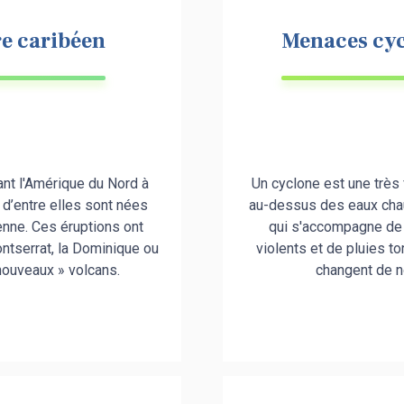
re caribéen
Menaces cyc
iant l'Amérique du Nord à
Un cyclone est une très
 d’entre elles sont nées
au-dessus des eaux chau
enne. Ces éruptions ont
qui s'accompagne de 
ntserrat, la Dominique ou
violents et de pluies t
 nouveaux » volcans.
changent de 