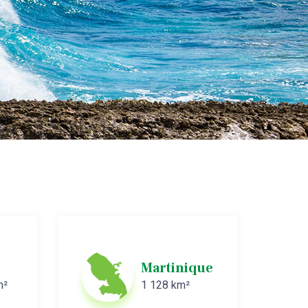
ue
Sainte-Lucie
617 km²