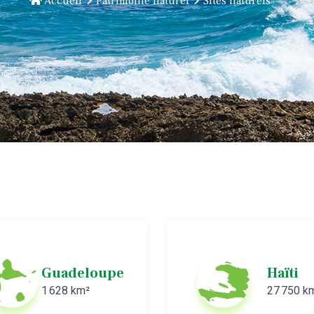
Accueil
Patrimoine naturel
Sites naturels
Haïti
Martiniq
27 750 km²
1 128 km²