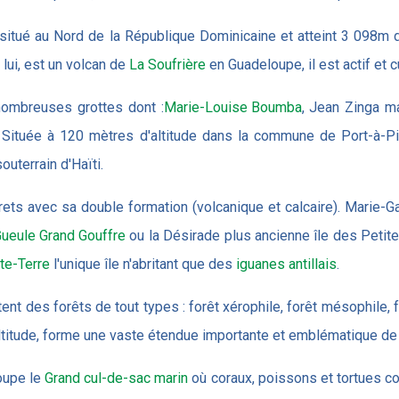
 situé au Nord de la République Dominicaine et atteint 3 098m d'
 lui, est un volcan de
La Soufrière
en Guadeloupe, il est actif et 
nombreuses grottes dont :
Marie-Louise Boumba
, Jean Zinga m
 Située à 120 mètres d'altitude dans la commune de Port-à-Pi
outerrain d'Haïti.
ets avec sa double formation (volcanique et calcaire). Marie-G
ueule Grand Gouffre
ou la Désirade plus ancienne île des Petites
te-Terre
l'unique île n'abritant que des
iguanes antillais
.
ent des forêts de tout types : forêt xérophile, forêt mésophile, fo
ltitude, forme une vaste étendue importante et emblématique de 
loupe le
Grand cul-de-sac marin
où coraux, poissons et tortues coh