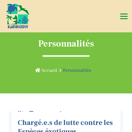
Personnalités
Accueil
Personnalités
,
Publié le 17 janvier 2024
Chargé.e.s de lutte contre les
Espèces éxotiques