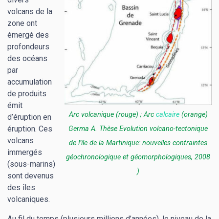
volcans de la
zone ont
émergé des
profondeurs
des océans
par
accumulation
de produits
émit
Arc volcanique (rouge) ; Arc
calcaire
(orange)
d’éruption en
éruption. Ces
Germa A.
Thèse
Evolution volcano-tectonique
volcans
de l’île de la Martinique: nouvelles contraintes
immergés
géochronologique et géomorphologiques, 2008
(sous-marins)
)
sont devenus
des îles
volcaniques.
Au fil du temps (plusieurs millions d’années), le niveau de la