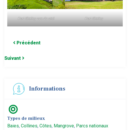
Fort Shirley vue du ciel
Fort Shirley
Précédent
Suivant
Informations
Types de milieux
Baies
,
Collines
,
Côtes
,
Mangrove
,
Parcs nationaux