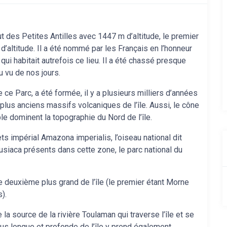
t des Petites Antilles avec 1447 m d’altitude, le premier
altitude. Il a été nommé par les Français en l’honneur
 qui habitait autrefois ce lieu. Il a été chassé presque
u vu de nos jours.
ce Parc, a été formée, il y a plusieurs milliers d’années
 plus anciens massifs volcaniques de l’île. Aussi, le cône
le dominent la topographie du Nord de l’île.
ts impérial Amazona imperialis, l’oiseau national dit
siaca présents dans cette zone, le parc national du
le deuxième plus grand de l’île (le premier étant Morne
s).
e la source de la rivière Toulaman qui traverse l’île et se
plus longue et profonde de l’île y prend également