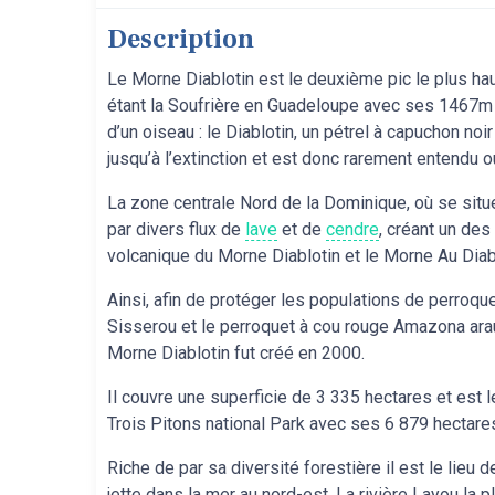
Description
Le Morne Diablotin est le deuxième pic le plus hau
étant la Soufrière en Guadeloupe avec ses 1467m d’
d’un oiseau : le Diablotin, un pétrel à capuchon noir
jusqu’à l’extinction et est donc rarement entendu o
La zone centrale Nord de la Dominique, où se situe 
par divers flux de
lave
et de
cendre
, créant un des
volcanique du Morne Diablotin et le Morne Au Diab
Ainsi, afin de protéger les populations de perroque
Sisserou et le perroquet à cou rouge Amazona arau
Morne Diablotin fut créé en 2000.
Il couvre une superficie de 3 335 hectares et est 
Trois Pitons national Park avec ses 6 879 hectare
Riche de par sa diversité forestière il est le lieu d
jette dans la mer au nord-est. La rivière Layou la 