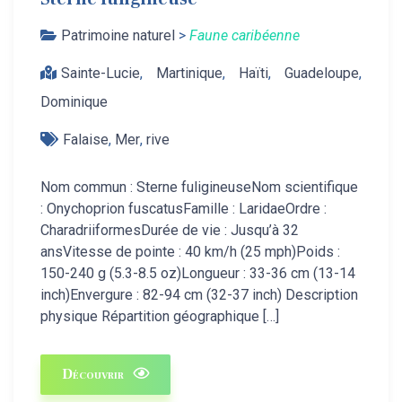
Patrimoine naturel
>
Faune caribéenne
Sainte-Lucie
,
Martinique
,
Haïti
,
Guadeloupe
,
Dominique
Falaise
,
Mer
,
rive
Nom commun : Sterne fuligineuseNom scientifique
: Onychoprion fuscatusFamille : LaridaeOrdre :
CharadriiformesDurée de vie : Jusqu’à 32
ansVitesse de pointe : 40 km/h (25 mph)Poids :
150-240 g (5.3-8.5 oz)Longueur : 33-36 cm (13-14
inch)Envergure : 82-94 cm (32-37 inch) Description
physique Répartition géographique […]
Découvrir