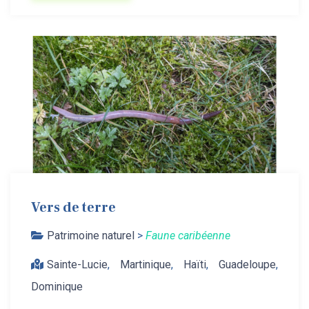
Vers de terre
Patrimoine naturel
>
Faune caribéenne
Sainte-Lucie
,
Martinique
,
Haïti
,
Guadeloupe
,
Dominique