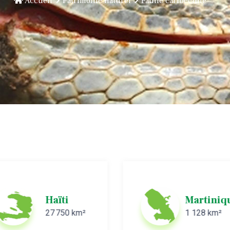
Accueil
Patrimoine naturel
Faune caribéenne
Haïti
Martiniq
27 750 km²
1 128 km²