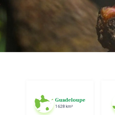
ique
Guadeloupe
1 628 km²