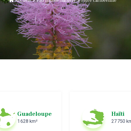
Accueil
Patrimoine naturel
Flore caribéenne
Guadeloupe
Haïti
1 628 km²
27 750 k