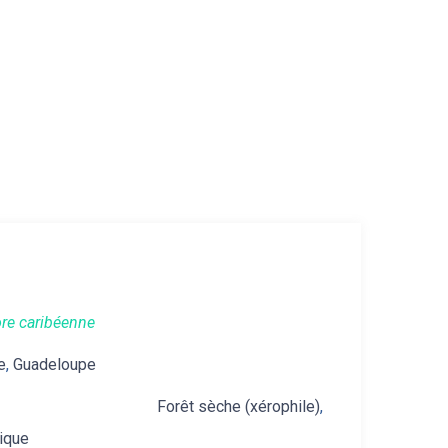
ore caribéenne
e
,
Guadeloupe
,
Forêt sèche (xérophile)
,
nique