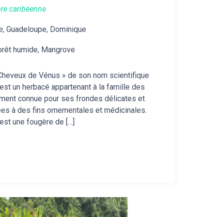
ore caribéenne
e
,
Guadeloupe
,
Dominique
orêt humide
,
Mangrove
Cheveux de Vénus » de son nom scientifique
est un herbacé appartenant à la famille des
ement connue pour ses frondes délicates et
ées à des fins ornementales et médicinales.
est une fougère de […]