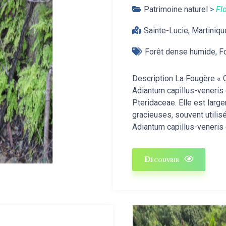
Patrimoine naturel
>
Fl
Sainte-Lucie
,
Martiniqu
Forêt dense humide
,
F
Description La Fougère « 
Adiantum capillus-veneris 
Pteridaceae. Elle est larg
gracieuses, souvent utilis
Adiantum capillus-veneris 
Découvrir