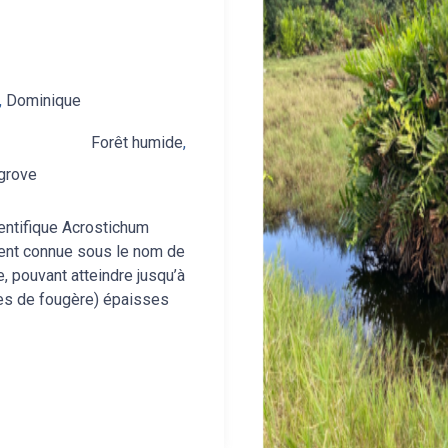
,
Dominique
,
Forêt humide
,
grove
entifique Acrostichum
ment connue sous le nom de
, pouvant atteindre jusqu’à
lles de fougère) épaisses